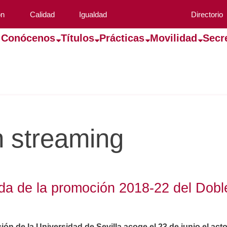
ón
Calidad
Igualdad
Directorio
Conócenos
Títulos
Prácticas
Movilidad
Secr
 streaming
da de la promoción 2018-22 del Dob
n de la Universidad de Sevilla acoge el 23 de junio el act