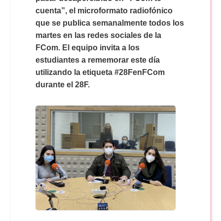
Doble Grado PER/CAV
Comunicación Audiovisual
#YoPractico
cuenta”, el microformato radiofónico
que se publica semanalmente todos los
martes en las redes sociales de la
Doble Grado PER/CAV
Boletines
FCom. El equipo invita a los
estudiantes a rememorar este día
utilizando la etiqueta #28FenFCom
durante el 28F.