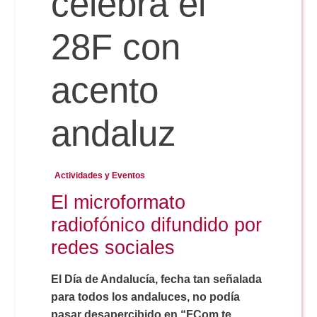
celebra el
28F con
Reservas
acento
Calendario Lectivo
andaluz
Horarios
Actividades y Eventos
Periodismo
Exámenes Grado
El microformato
radiofónico difundido por
Publicidad y RR.PP
Periodismo
Secretaría Virtual
redes sociales
Comunicación Audiovisual
El Día de Andalucía, fecha tan señalada
Publicidad y RR.PP
#miTFG
para todos los andaluces, no podía
pasar desapercibido en “FCom te