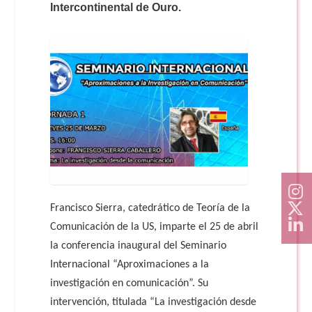
Doble Grado PER/CAV
Intercontinental de Ouro.
Comunicación Audiovisual
#YoPractico
Doble Grado PER/CAV
Boletines
Francisco Sierra, catedrático de Teoría de la
Comunicación de la US, imparte el 25 de abril
la conferencia inaugural del Seminario
Internacional “Aproximaciones a la
investigación en comunicación”. Su
intervención, titulada “La investigación desde