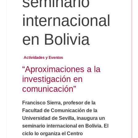
seminario
internacional
Reservas
en Bolivia
Calendario Lectivo
Actividades y Eventos
Horarios
“Aproximaciones a la
investigación en
Periodismo
Exámenes Grado
comunicación”
Publicidad y RR.PP
Francisco Sierra, profesor de la
Periodismo
Secretaría Virtual
Facultad de Comunicación de la
Universidad de Sevilla, inaugura un
Comunicación Audiovisual
Publicidad y RR.PP
#miTFG
seminario internacional en Bolivia. El
ciclo lo organiza el Centro