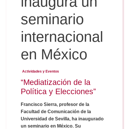
inaugura un
seminario
Reservas
internacional
Calendario Lectivo
en México
Horarios
Actividades y Eventos
Periodismo
Exámenes Grado
“Mediatización de la
Política y Elecciones”
Publicidad y RR.PP
Periodismo
Secretaría Virtual
Francisco Sierra, profesor de la
Facultad de Comunicación de la
Comunicación Audiovisual
Publicidad y RR.PP
#miTFG
Universidad de Sevilla, ha inaugurado
un seminario en México. Su