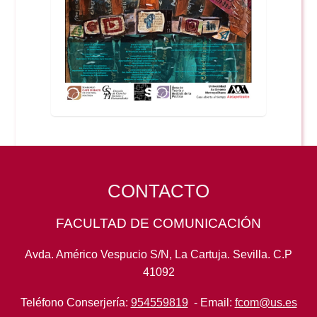
CONTACTO
FACULTAD DE COMUNICACIÓN
Avda. Américo Vespucio S/N, La Cartuja. Sevilla. C.P
41092
Teléfono Conserjería:
954559819
- Email:
fcom@us.es