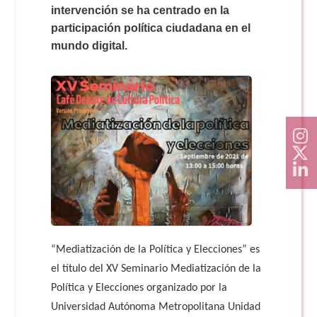
Doble Grado PER/CAV
Comunicación Audiovisual
intervención se ha centrado en la
#YoPractico
participación política ciudadana en el
mundo digital.
Doble Grado PER/CAV
Boletines
“Mediatización de la Política y Elecciones” es
el título del XV Seminario Mediatización de la
Política y Elecciones organizado por la
Universidad Autónoma Metropolitana Unidad