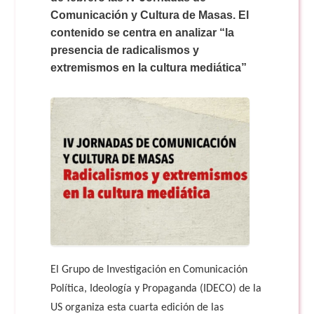
Doble Grado PER/CAV
Comunicación Audiovisual
#YoPractico
Comunicación y Cultura de Masas. El
contenido se centra en analizar “la
presencia de radicalismos y
Doble Grado PER/CAV
Boletines
extremismos en la cultura mediática”
El Grupo de Investigación en Comunicación
Política, Ideología y Propaganda (IDECO) de la
US organiza esta cuarta edición de las