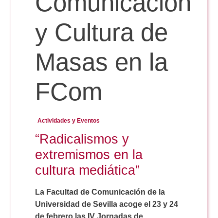
Comunicación
y Cultura de
Reservas
Masas en la
Calendario Lectivo
FCom
Horarios
Actividades y Eventos
Periodismo
Exámenes Grado
“Radicalismos y
extremismos en la
Publicidad y RR.PP
Periodismo
Secretaría Virtual
cultura mediática”
Comunicación Audiovisual
La Facultad de Comunicación de la
Publicidad y RR.PP
#miTFG
Universidad de Sevilla acoge el 23 y 24
de febrero las IV Jornadas de