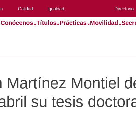
ón
Calidad
Igualdad
Directorio
Conócenos
Títulos
Prácticas
Movilidad
Secr
 Martínez Montiel d
abril su tesis doctora