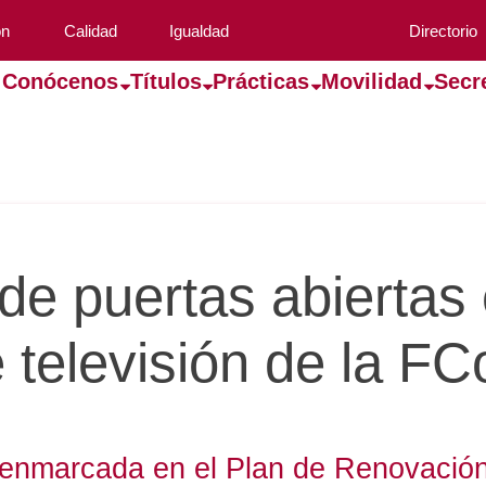
ón
Calidad
Igualdad
Directorio
Conócenos
Títulos
Prácticas
Movilidad
Secr
de puertas abiertas 
e televisión de la F
enmarcada en el Plan de Renovació