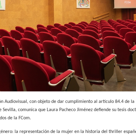
Audiovisual, con objeto de dar cumplimiento al artículo 84.4 de la
 Sevilla, comunica que Laura Pacheco Jiménez defiende su tesis docto
ados de la FCom.
género: la representación de la mujer en la historia del thriller español