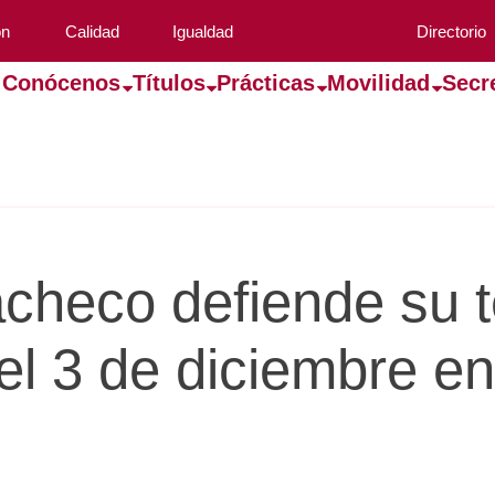
ón
Calidad
Igualdad
Directorio
Conócenos
Títulos
Prácticas
Movilidad
Secr
checo defiende su t
el 3 de diciembre en