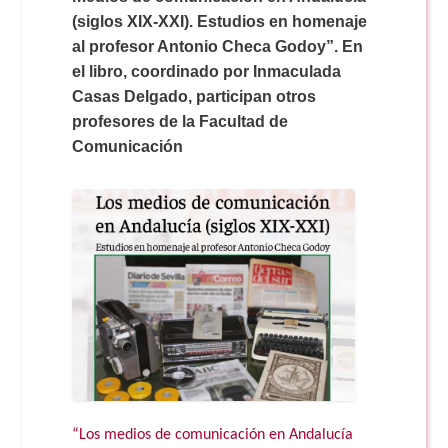
Doble Grado PER/CAV
Comunicación Audiovisual
#YoPractico
(siglos XIX-XXI). Estudios en homenaje
al profesor Antonio Checa Godoy”. En
el libro, coordinado por Inmaculada
Doble Grado PER/CAV
Boletines
Casas Delgado, participan otros
profesores de la Facultad de
Comunicación
“Los medios de comunicación en Andalucía