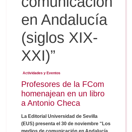
comunicación
en Andalucía
Reservas
(siglos XIX-
Calendario Lectivo
XXI)”
Horarios
Actividades y Eventos
Periodismo
Exámenes Grado
Profesores de la FCom
homenajean en un libro
Publicidad y RR.PP
Periodismo
Secretaría Virtual
a Antonio Checa
Comunicación Audiovisual
La Editorial Universidad de Sevilla
Publicidad y RR.PP
#miTFG
(EUS) presenta el 30 de noviembre “Los
medios de comunicación en Andalucía