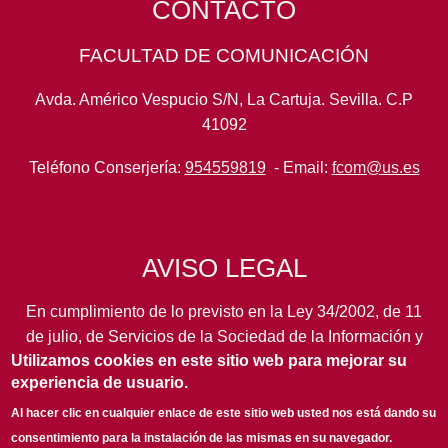
CONTACTO
FACULTAD DE COMUNICACIÓN
Avda. Américo Vespucio S/N, La Cartuja. Sevilla. C.P
41092
Teléfono Conserjería:
954559819
- Email:
fcom@us.es
AVISO LEGAL
En cumplimiento de lo previsto en la Ley 34/2002, de 11
de julio, de Servicios de la Sociedad de la Información y
Utilizamos cookies en este sitio web para mejorar su
de Comercio Electrónico, así como en otras normas de
experiencia de usuario.
legal aplicación, se pone en conocimiento de los
usuarios de este portal de la
Universidad de Sevilla
los
Al hacer clic en cualquier enlace de este sitio web usted nos está dando su
siguientes datos de información general...
leer más
consentimiento para la instalación de las mismas en su navegador.