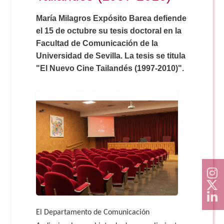
Doble Grado PER/CAV
Comunicación Audiovisual
#YoPractico
María Milagros Expósito Barea defiende
el 15 de octubre su tesis doctoral en la
Doble Grado PER/CAV
Boletines
Facultad de Comunicación de la
Universidad de Sevilla. La tesis se titula
"El Nuevo Cine Tailandés (1997-2010)".
El Departamento de Comunicación