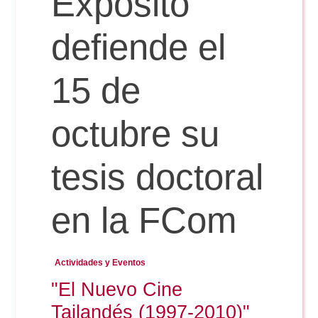
Expósito
defiende el
Reservas
15 de
Calendario Lectivo
octubre su
Horarios
tesis doctoral
Periodismo
Exámenes Grado
en la FCom
Publicidad y RR.PP
Periodismo
Secretaría Virtual
Actividades y Eventos
Comunicación Audiovisual
"El Nuevo Cine
Publicidad y RR.PP
#miTFG
Tailandés (1997-2010)"