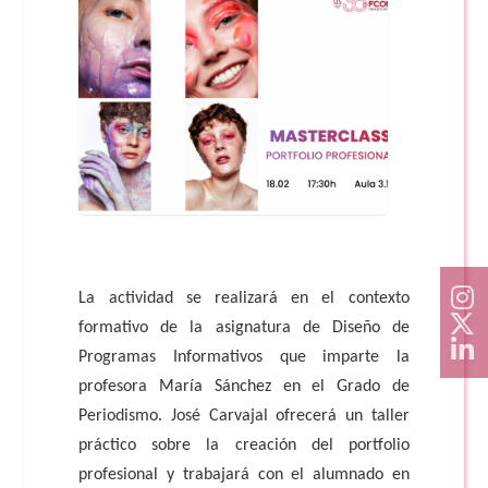
Doble Grado PER/CAV
Comunicación Audiovisual
#YoPractico
Doble Grado PER/CAV
Boletines
La actividad se realizará en el contexto
formativo de la asignatura de Diseño de
Programas Informativos que imparte la
profesora María Sánchez en el Grado de
Periodismo. José Carvajal ofrecerá un taller
práctico sobre la creación del portfolio
profesional y trabajará con el alumnado en