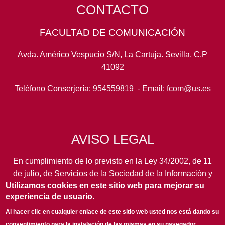
CONTACTO
FACULTAD DE COMUNICACIÓN
Avda. Américo Vespucio S/N, La Cartuja. Sevilla. C.P
41092
Teléfono Conserjería:
954559819
- Email:
fcom@us.es
AVISO LEGAL
En cumplimiento de lo previsto en la Ley 34/2002, de 11
de julio, de Servicios de la Sociedad de la Información y
Utilizamos cookies en este sitio web para mejorar su
de Comercio Electrónico, así como en otras normas de
experiencia de usuario.
legal aplicación, se pone en conocimiento de los
usuarios de este portal de la
Universidad de Sevilla
los
Al hacer clic en cualquier enlace de este sitio web usted nos está dando su
siguientes datos de información general...
leer más
consentimiento para la instalación de las mismas en su navegador.