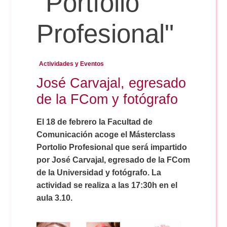
"Portfolio
Profesional"
Reservas
Actividades y Eventos
Calendario Lectivo
José Carvajal, egresado
de la FCom y fotógrafo
Horarios
El 18 de febrero la Facultad de
Comunicación acoge el Másterclass
Periodismo
Exámenes Grado
Portolio Profesional que será impartido
por José Carvajal, egresado de la FCom
Publicidad y RR.PP
Periodismo
Secretaría Virtual
de la Universidad y fotógrafo. La
actividad se realiza a las 17:30h en el
Comunicación Audiovisual
aula 3.10.
Publicidad y RR.PP
#miTFG