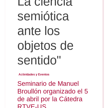
La ciencia
semiótica
Reservas
ante los
Calendario Lectivo
objetos de
Horarios
sentido"
Periodismo
Exámenes Grado
Actividades y Eventos
Publicidad y RR.PP
Seminario de Manuel
Periodismo
Secretaría Virtual
Broullón organizado el 5
Comunicación Audiovisual
Publicidad y RR.PP
de abril por la Cátedra
#miTFG
RTVE-US