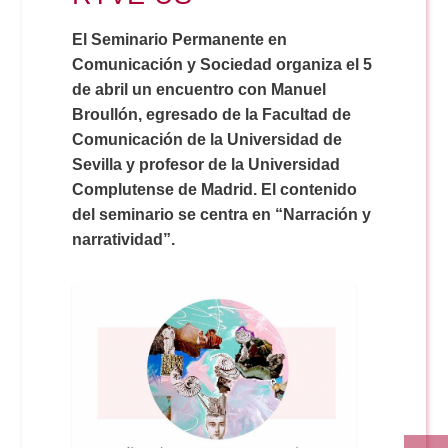
Doble Grado PER/CAV
Comunicación Audiovisual
#YoPractico
El Seminario Permanente en
Comunicación y Sociedad organiza el 5
Doble Grado PER/CAV
Boletines
de abril un encuentro con Manuel
Broullón, egresado de la Facultad de
Comunicación de la Universidad de
Sevilla y profesor de la Universidad
Complutense de Madrid. El contenido
del seminario se centra en “Narración y
narratividad”.