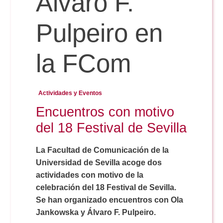
Álvaro F.
Pulpeiro en
Reservas
la FCom
Calendario Lectivo
Actividades y Eventos
Horarios
Encuentros con motivo
del 18 Festival de Sevilla
Periodismo
Exámenes Grado
La Facultad de Comunicación de la
Universidad de Sevilla acoge dos
Publicidad y RR.PP
Periodismo
Secretaría Virtual
actividades con motivo de la
celebración del 18 Festival de Sevilla.
Comunicación Audiovisual
Publicidad y RR.PP
Se han organizado encuentros con Ola
#miTFG
Jankowska y Álvaro F. Pulpeiro.