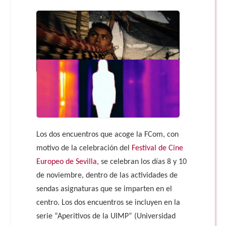
Doble Grado PER/CAV
Comunicación Audiovisual
#YoPractico
Doble Grado PER/CAV
Boletines
Los dos encuentros que acoge la FCom, con
motivo de la celebración del
Festival de Cine
Europeo de Sevilla
, se celebran los días 8 y 10
de noviembre, dentro de las actividades de
sendas asignaturas que se imparten en el
centro. Los dos encuentros se incluyen en la
serie “Aperitivos de la UIMP” (Universidad