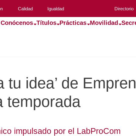
ón
Calidad
Igualdad
Directorio
Conócenos
Títulos
Prácticas
Movilidad
Secr
a tu idea’ de Empr
la temporada
nico impulsado por el LabProCom