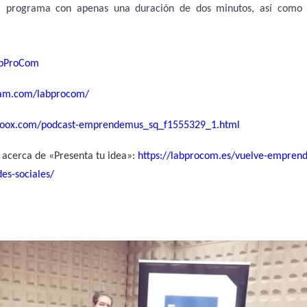
l programa con apenas una duración de dos minutos, así como 
LabProCom
ram.com/labprocom/
ivoox.com/podcast-emprendemus_sq_f1555329_1.html
 acerca de «Presenta tu idea»:
https://labprocom.es/vuelve-emprend
es-sociales/