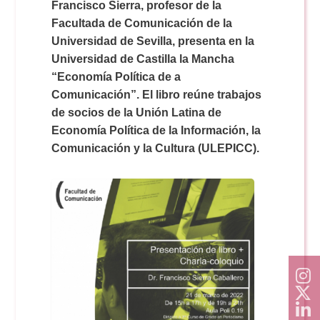
Doble Grado PER/CAV
Francisco Sierra, profesor de la
Comunicación Audiovisual
#YoPractico
Facultada de Comunicación de la
Universidad de Sevilla, presenta en la
Doble Grado PER/CAV
Universidad de Castilla la Mancha
Boletines
“Economía Política de a
Comunicación”. El libro reúne trabajos
de socios de la Unión Latina de
Economía Política de la Información, la
Comunicación y la Cultura (ULEPICC).