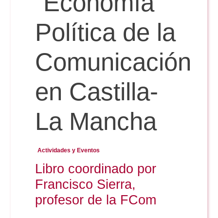
“Economía
Política de la
Reservas
Comunicación
Calendario Lectivo
en Castilla-
Horarios
La Mancha
Periodismo
Exámenes Grado
Actividades y Eventos
Publicidad y RR.PP
Libro coordinado por
Periodismo
Secretaría Virtual
Francisco Sierra,
Comunicación Audiovisual
Publicidad y RR.PP
profesor de la FCom
#miTFG