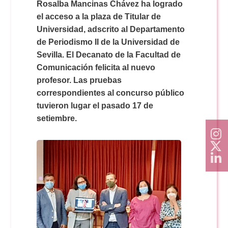
Doble Grado PER/CAV
Rosalba Mancinas Chávez ha logrado
Comunicación Audiovisual
#YoPractico
el acceso a la plaza de Titular de
Universidad, adscrito al Departamento
Doble Grado PER/CAV
de Periodismo II de la Universidad de
Boletines
Sevilla. El Decanato de la Facultad de
Comunicación felicita al nuevo
profesor. Las pruebas
correspondientes al concurso público
tuvieron lugar el pasado 17 de
setiembre.