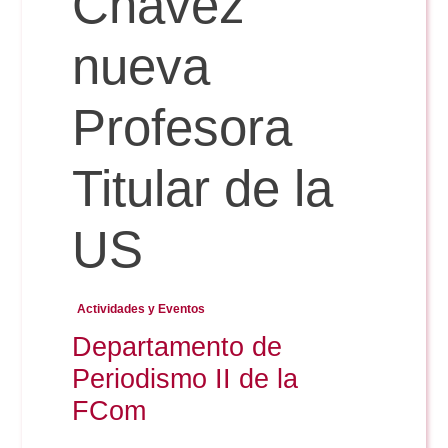
Chávez
nueva
Reservas
Profesora
Calendario Lectivo
Titular de la
Horarios
US
Periodismo
Exámenes Grado
Actividades y Eventos
Publicidad y RR.PP
Departamento de
Periodismo
Secretaría Virtual
Periodismo II de la
Comunicación Audiovisual
Publicidad y RR.PP
FCom
#miTFG