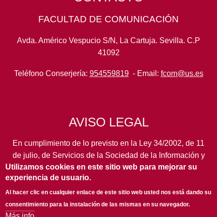
FACULTAD DE COMUNICACIÓN
Avda. Américo Vespucio S/N, La Cartuja. Sevilla. C.P
41092
Teléfono Conserjería:
954559819
- Email:
fcom@us.es
AVISO LEGAL
En cumplimiento de lo previsto en la Ley 34/2002, de 11
de julio, de Servicios de la Sociedad de la Información y
Utilizamos cookies en este sitio web para mejorar su
de Comercio Electrónico, así como en otras normas de
experiencia de usuario.
legal aplicación, se pone en conocimiento de los
usuarios de este portal de la
Universidad de Sevilla
los
Al hacer clic en cualquier enlace de este sitio web usted nos está dando su
siguientes datos de información general...
leer más
consentimiento para la instalación de las mismas en su navegador.
Más info