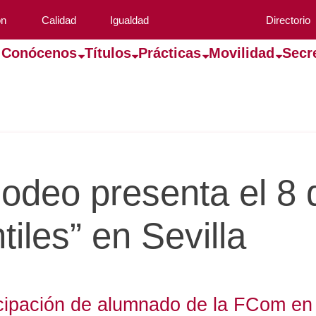
ón
Calidad
Igualdad
Directorio
Conócenos
Títulos
Prácticas
Movilidad
Secr
odeo presenta el 8 d
iles” en Sevilla
cipación de alumnado de la FCom en l