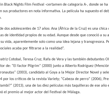
allin Black Nights Film Festival -certamen de categoría A-, donde se h
an sus productores en nota informativa. La película ha supuesto el deb
.
 de dos adolescentes de 17 años: Ana (África de la Cruz) es una chica
mas de identidad propios de su edad. Aunque desde que conoció a su a
 su vida, aparentemente solo como una idea lejana y transgresora. Pe
ociales acaba por filtrarse a la realidad”.
atriz Cotobal, Teresa Cruz, Rafa de Vera y las también debutantes O
ctor de: “El factor Pilgrim” (2000) junto a Alberto Rodríguez (Mención
stronautas” (2003), candidato al Goya a la Mejor Director Novel y sel
 por los críticos de la revista Variety; “Cabeza de perro” (2006), Pr
mbi?” (2013), una de las diez películas más taquilleras de ese año 
ó el premio al mejor actor del Festival de Málaga.