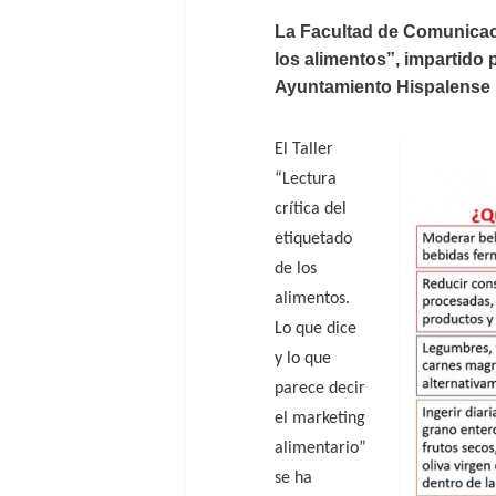
La Facultad de Comunicació
los alimentos”, impartido 
Ayuntamiento Hispalense p
El Taller
“Lectura
crítica del
etiquetado
de los
alimentos.
Lo que dice
y lo que
parece decir
el marketing
alimentario”
se ha