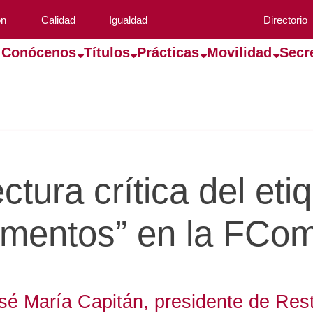
ón
Calidad
Igualdad
Directorio
Conócenos
Títulos
Prácticas
Movilidad
Secr
ectura crítica del et
limentos” en la FCo
sé María Capitán, presidente de Rest