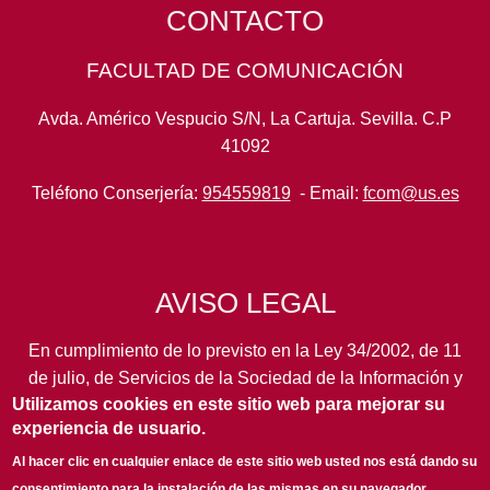
CONTACTO
FACULTAD DE COMUNICACIÓN
Avda. Américo Vespucio S/N, La Cartuja. Sevilla. C.P
41092
Teléfono Conserjería:
954559819
- Email:
fcom@us.es
AVISO LEGAL
En cumplimiento de lo previsto en la Ley 34/2002, de 11
de julio, de Servicios de la Sociedad de la Información y
Utilizamos cookies en este sitio web para mejorar su
de Comercio Electrónico, así como en otras normas de
experiencia de usuario.
legal aplicación, se pone en conocimiento de los
usuarios de este portal de la
Universidad de Sevilla
los
Al hacer clic en cualquier enlace de este sitio web usted nos está dando su
siguientes datos de información general...
leer más
consentimiento para la instalación de las mismas en su navegador.