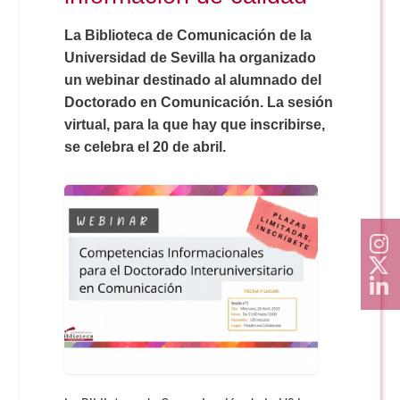
Doble Grado PER/CAV
Comunicación Audiovisual
#YoPractico
La Biblioteca de Comunicación de la
Universidad de Sevilla ha organizado
Doble Grado PER/CAV
Boletines
un webinar destinado al alumnado del
Doctorado en Comunicación. La sesión
virtual, para la que hay que inscribirse,
se celebra el 20 de abril.