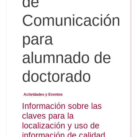
de
Comunicación
Reservas
para
Calendario Lectivo
alumnado de
Horarios
doctorado
Periodismo
Exámenes Grado
Actividades y Eventos
Publicidad y RR.PP
Información sobre las
Periodismo
Secretaría Virtual
claves para la
Comunicación Audiovisual
Publicidad y RR.PP
localización y uso de
#miTFG
información de calidad