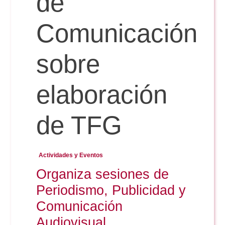
de
Comunicación
Reservas
sobre
Calendario Lectivo
elaboración
Horarios
de TFG
Periodismo
Exámenes Grado
Actividades y Eventos
Publicidad y RR.PP
Organiza sesiones de
Periodismo
Secretaría Virtual
Periodismo, Publicidad y
Comunicación Audiovisual
Publicidad y RR.PP
Comunicación
#miTFG
Audiovisual