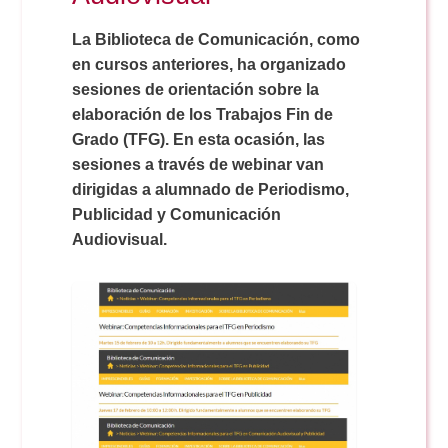
Doble Grado PER/CAV
Comunicación Audiovisual
#YoPractico
La Biblioteca de Comunicación, como
en cursos anteriores, ha organizado
Doble Grado PER/CAV
Boletines
sesiones de orientación sobre la
elaboración de los Trabajos Fin de
Grado (TFG). En esta ocasión, las
sesiones a través de webinar van
dirigidas a alumnado de Periodismo,
Publicidad y Comunicación
Audiovisual.