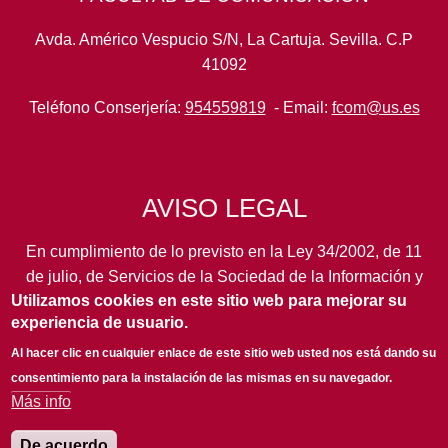
Avda. Américo Vespucio S/N, La Cartuja. Sevilla. C.P
41092
Teléfono Conserjería:
954559819
- Email:
fcom@us.es
AVISO LEGAL
En cumplimiento de lo previsto en la Ley 34/2002, de 11
de julio, de Servicios de la Sociedad de la Información y
Utilizamos cookies en este sitio web para mejorar su
de Comercio Electrónico, así como en otras normas de
experiencia de usuario.
legal aplicación, se pone en conocimiento de los
usuarios de este portal de la
Universidad de Sevilla
los
Al hacer clic en cualquier enlace de este sitio web usted nos está dando su
siguientes datos de información general...
leer más
consentimiento para la instalación de las mismas en su navegador.
Más info
De acuerdo