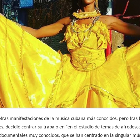
tras manifestaciones de la música cubana más conocidos, pero tras t
s, decidió centrar su trabajo en “en el estudio de temas de afrodesce
documentales muy conocidos, que se han centrado en la singular mú