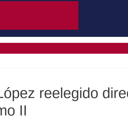
López reelegido dire
mo II