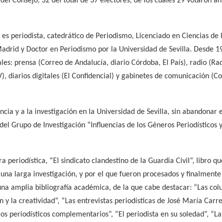
del Consejo, 32 del total de 37 electores, de los cuales 29 votaron 
 es periodista, catedrático de Periodismo, Licenciado en Ciencias de 
drid y Doctor en Periodismo por la Universidad de Sevilla. Desde 19
ales: prensa (Correo de Andalucía, diario Córdoba, El País), radio (
V), diarios digitales (El Confidencial) y gabinetes de comunicación (C
cia y a la investigación en la Universidad de Sevilla, sin abandonar e
el Grupo de Investigación “Influencias de los Géneros Periodísticos y
 periodística, “El sindicato clandestino de la Guardia Civil”, libro qu
 una larga investigación, y por el que fueron procesados y finalmente
 una amplia bibliografía académica, de la que cabe destacar: “Las col
n y la creatividad”, “Las entrevistas periodísticas de José María Carre
eros periodísticos complementarios”, “El periodista en su soledad”, “