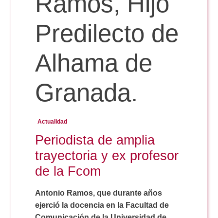
Ramos, Hijo
Doble Grado PER/CAV
Comunicación Audiovisual
#YoPractico
Predilecto de
Doble Grado PER/CAV
Boletines
Alhama de
Granada.
Actualidad
Periodista de amplia
trayectoria y ex profesor
de la Fcom
Antonio Ramos, que durante años
ejerció la docencia en la Facultad de
Comunicación de la Universidad de