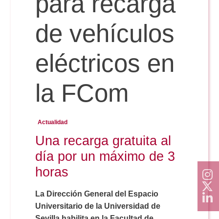
para recarga
Doble Grado PER/CAV
Comunicación Audiovisual
#YoPractico
de vehículos
Doble Grado PER/CAV
Boletines
eléctricos en
la FCom
Actualidad
Una recarga gratuita al
día por un máximo de 3
horas
La Dirección General del Espacio
Universitario de la Universidad de
Sevilla habilita en la Facultad de