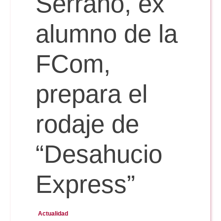
Serrano, ex
Doble Grado PER/CAV
Comunicación Audiovisual
#YoPractico
alumno de la
Doble Grado PER/CAV
Boletines
FCom,
prepara el
rodaje de
“Desahucio
Express”
Actualidad