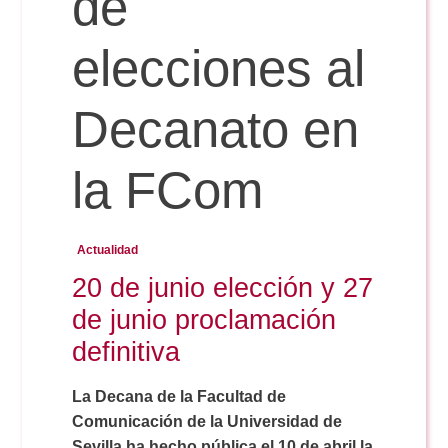
de
Doble Grado PER/CAV
Comunicación Audiovisual
#YoPractico
elecciones al
Doble Grado PER/CAV
Boletines
Decanato en
la FCom
Actualidad
20 de junio elección y 27
de junio proclamación
definitiva
La Decana de la Facultad de
Comunicación de la Universidad de
Sevilla ha hecho pública el 10 de abril la