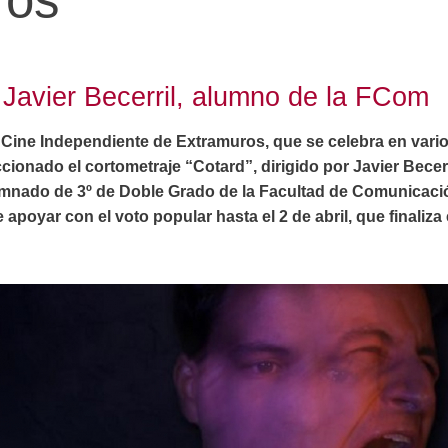
 Javier Becerril, alumno de la FCom
de Cine Independiente de Extramuros, que se celebra en var
cionado el cortometraje “Cotard”, dirigido por Javier Bece
umnado de 3º de Doble Grado de la Facultad de Comunicaci
e apoyar con el voto popular hasta el 2 de abril, que finaliza