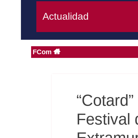
Actualidad
FCom
“Cotard” 
Festival
Extramu