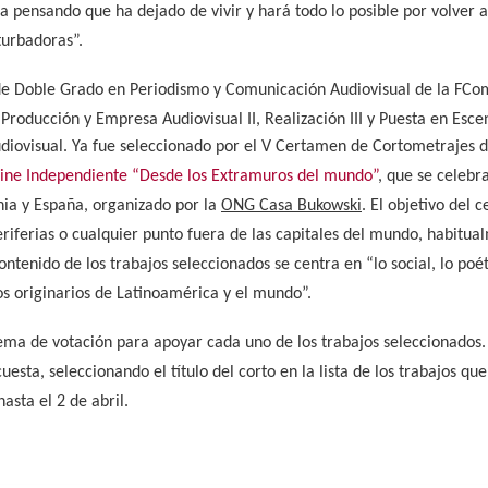
pensando que ha dejado de vivir y hará todo lo posible por volver a s
turbadoras”.
 de Doble Grado en Periodismo y Comunicación Audiovisual de la FCo
 Producción y Empresa Audiovisual II, Realización III y Puesta en Esc
diovisual.
Ya fue seleccionado por el V Certamen de Cortometrajes d
e Cine Independiente “Desde los Extramuros del mundo”
,
que se celebra
ia y España, organizado por la
ONG Casa Bukowski
. El objetivo del
eriferias o cualquier punto fuera de las capitales del mundo, habitua
ontenido de los trabajos seleccionados se centra en “lo social, lo poé
s originarios de Latinoamérica y el mundo”.
ema de votación para apoyar cada uno de los trabajos seleccionados.
sta, seleccionando el título del corto en la lista de los trabajos que
asta el 2 de abril.