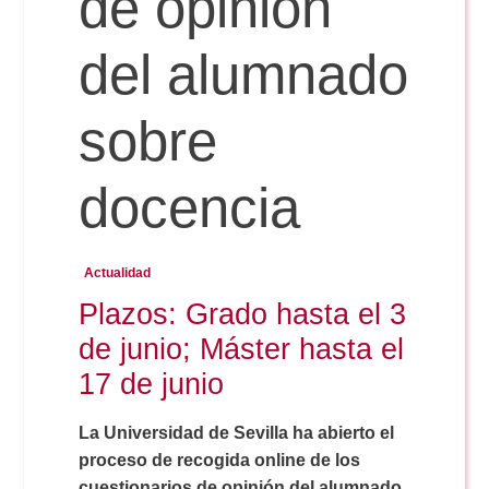
de opinión
Doble Grado PER/CAV
Comunicación Audiovisual
#YoPractico
del alumnado
Doble Grado PER/CAV
Boletines
sobre
docencia
Actualidad
Plazos: Grado hasta el 3
de junio; Máster hasta el
17 de junio
La Universidad de Sevilla ha abierto el
proceso de recogida online de los
cuestionarios de opinión del alumnado