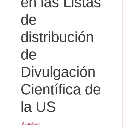
en las Listas
Doble Grado PER/CAV
Comunicación Audiovisual
#YoPractico
de
Doble Grado PER/CAV
Boletines
distribución
de
Divulgación
Científica de
la US
Actualidad