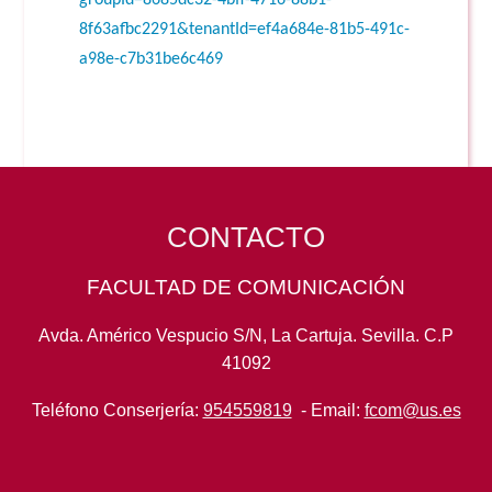
groupId=8685dc32-4bff-4716-88b1-
8f63afbc2291&tenantId=ef4a684e-81b5-491c-
a98e-c7b31be6c469
CONTACTO
FACULTAD DE COMUNICACIÓN
Avda. Américo Vespucio S/N, La Cartuja. Sevilla. C.P
41092
Teléfono Conserjería:
954559819
- Email:
fcom@us.es