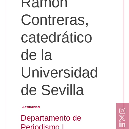
Ramón
Doble Grado PER/CAV
Comunicación Audiovisual
#YoPractico
Contreras,
Doble Grado PER/CAV
Boletines
catedrático
de la
Universidad
de Sevilla
Actualidad
Departamento de
Periodismo I