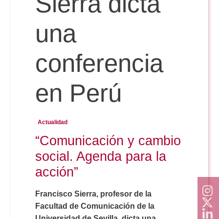
Sierra dicta
Doble Grado PER/CAV
Comunicación Audiovisual
#YoPractico
una
Doble Grado PER/CAV
Boletines
conferencia
en Perú
Actualidad
“Comunicación y cambio
social. Agenda para la
acción”
Francisco Sierra, profesor de la
Facultad de Comunicación de la
Universidad de Sevilla, dicta una