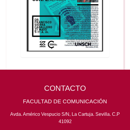
CONTACTO
FACULTAD DE COMUNICACIÓN
Avda. Américo Vespucio S/N, La Cartuja. Sevilla. C.P
41092