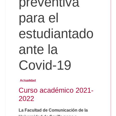
preventiva
Doble Grado PER/CAV
Comunicación Audiovisual
#YoPractico
para el
Doble Grado PER/CAV
Boletines
estudiantado
ante la
Covid-19
Actualidad
Curso académico 2021-
2022
La Facultad de Comunicación de la