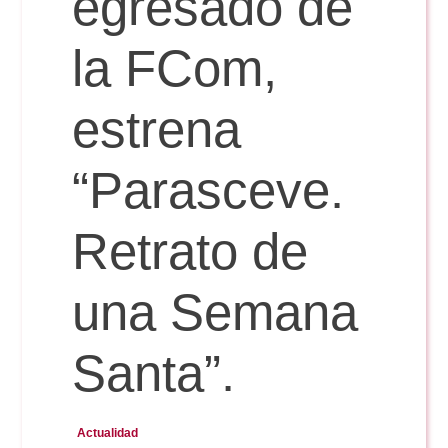
egresado de
Doble Grado PER/CAV
Comunicación Audiovisual
#YoPractico
la FCom,
Doble Grado PER/CAV
Boletines
estrena
“Parasceve.
Retrato de
una Semana
Santa”.
Actualidad