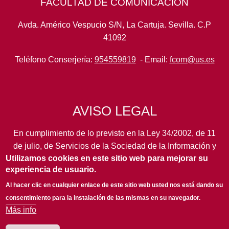
FACULTAD DE COMUNICACIÓN
Avda. Américo Vespucio S/N, La Cartuja. Sevilla. C.P
41092
Teléfono Conserjería:
954559819
- Email:
fcom@us.es
AVISO LEGAL
En cumplimiento de lo previsto en la Ley 34/2002, de 11
de julio, de Servicios de la Sociedad de la Información y
Utilizamos cookies en este sitio web para mejorar su
de Comercio Electrónico, así como en otras normas de
experiencia de usuario.
legal aplicación, se pone en conocimiento de los
usuarios de este portal de la
Universidad de Sevilla
los
Al hacer clic en cualquier enlace de este sitio web usted nos está dando su
siguientes datos de información general...
leer más
consentimiento para la instalación de las mismas en su navegador.
Más info