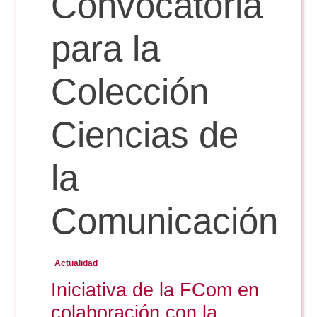
Convocatoria
Doble Grado PER/CAV
Comunicación Audiovisual
#YoPractico
para la
Doble Grado PER/CAV
Boletines
Colección
Ciencias de
la
Comunicación
Actualidad
Iniciativa de la FCom en
colaboración con la