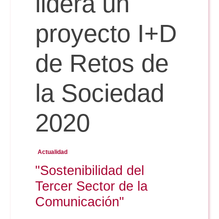
lidera un
Doble Grado PER/CAV
Comunicación Audiovisual
#YoPractico
proyecto I+D
Doble Grado PER/CAV
Boletines
de Retos de
la Sociedad
2020
Actualidad
"Sostenibilidad del
Tercer Sector de la
Comunicación"