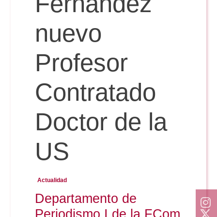
Fernández
Doble Grado PER/CAV
Comunicación Audiovisual
#YoPractico
nuevo
Doble Grado PER/CAV
Boletines
Profesor
Contratado
Doctor de la
US
Actualidad
Departamento de
Periodismo I de la FCom