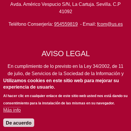
Avda. Américo Vespucio S/N, La Cartuja. Sevilla. C.P
41092
Teléfono Conserjería:
954559819
- Email:
fcom@us.es
AVISO LEGAL
En cumplimiento de lo previsto en la Ley 34/2002, de 11
de julio, de Servicios de la Sociedad de la Información y
Utilizamos cookies en este sitio web para mejorar su
de Comercio Electrónico, así como en otras normas de
experiencia de usuario.
legal aplicación, se pone en conocimiento de los
usuarios de este portal de la
Universidad de Sevilla
los
Al hacer clic en cualquier enlace de este sitio web usted nos está dando su
siguientes datos de información general...
leer más
consentimiento para la instalación de las mismas en su navegador.
Más info
De acuerdo