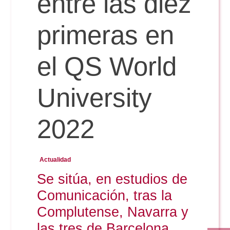
entre las diez
Doble Grado PER/CAV
Comunicación Audiovisual
#YoPractico
primeras en
Doble Grado PER/CAV
Boletines
el QS World
University
2022
Actualidad
Se sitúa, en estudios de
Comunicación, tras la
Complutense, Navarra y
las tres de Barcelona