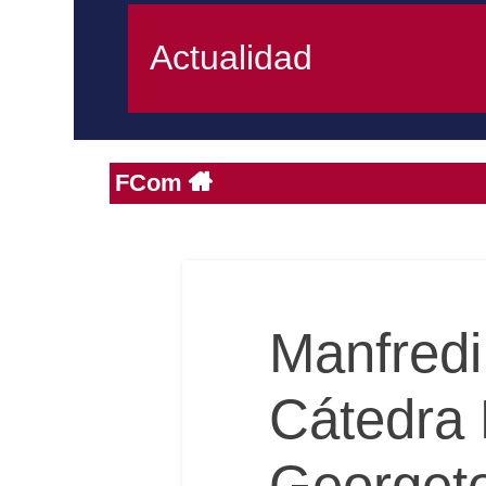
Actualidad
FCom
Manfredi
Cátedra 
Georget