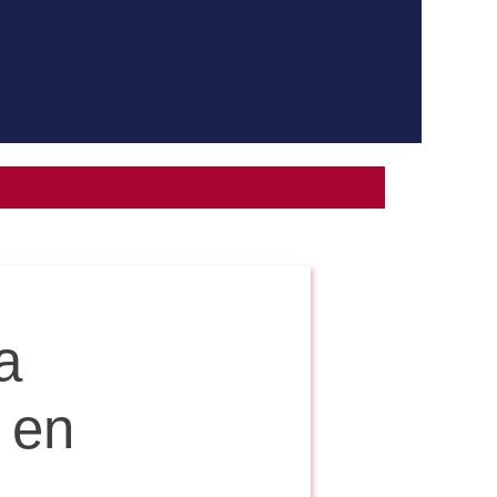
a
 en