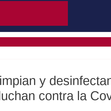
limpian y desinfecta
luchan contra la Co