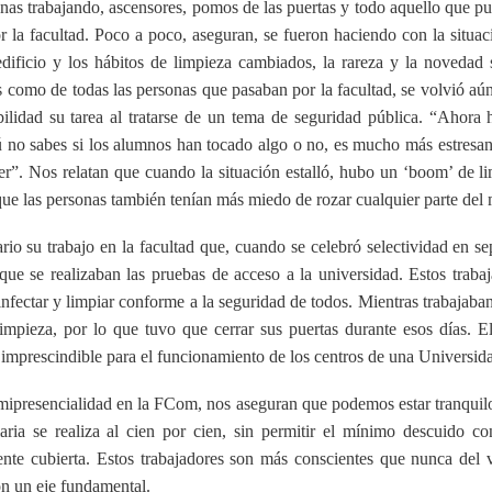
nas trabajando, ascensores, pomos de las puertas y todo aquello que pu
la facultad. Poco a poco, aseguran, se fueron haciendo con la situaci
edificio y los hábitos de limpieza cambiados, la rareza y la novedad 
as como de todas las personas que pasaban por la facultad, se volvió a
lidad su tarea al tratarse de un tema de seguridad pública. “Ahora h
ú no sabes si los alumnos han tocado algo o no, es mucho más estresante
er”. Nos relatan que cuando la situación estalló, hubo un ‘boom’ de li
ue las personas también tenían más miedo de rozar cualquier parte del m
ario su trabajo en la facultad que, cuando se celebró selectividad en s
que se realizaban las pruebas de acceso a la universidad. Estos trabaj
nfectar y limpiar conforme a la seguridad de todos. Mientras trabajaban
mpieza, por lo que tuvo que cerrar sus puertas durante esos días. El
 imprescindible para el funcionamiento de los centros de una Universid
mipresencialidad en la FCom, nos aseguran que podemos estar tranquilo
iaria se realiza al cien por cien, sin permitir el mínimo descuido 
ente cubierta. Estos trabajadores son más conscientes que nunca del v
on un eje fundamental.