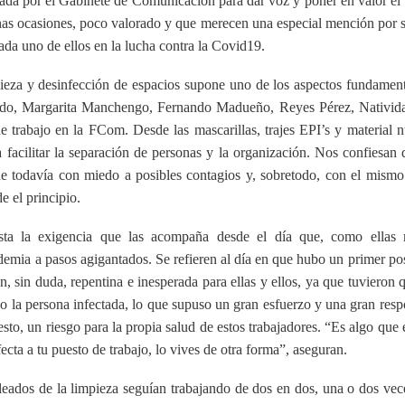
izada por el Gabinete de Comunicación para dar voz y poner en valor e
has ocasiones, poco valorado y que merecen una especial mención por s
cada uno de ellos en la lucha contra la Covid19.
ieza y desinfección de espacios supone uno de los aspectos fundamental
ado, Margarita Manchengo, Fernando Madueño, Reyes Pérez, Nativida
de trabajo en la FCom. Desde las mascarillas, trajes EPI’s y material 
a facilitar la separación de personas y la organización. Nos confiesan
e todavía con miedo a posibles contagios y, sobretodo, con el mismo
 el principio.
ista la exigencia que las acompaña desde el día que, como ellas 
demia a pasos agigantados. Se refieren al día en que hubo un primer po
 sin duda, repentina e inesperada para ellas y ellos, ya que tuvieron 
do la persona infectada, lo que supuso un gran esfuerzo y una gran resp
sto, un riesgo para la propia salud de estos trabajadores. “Es algo que
ecta a tu puesto de trabajo, lo vives de otra forma”, aseguran.
leados de la limpieza seguían trabajando de dos en dos, una o dos v