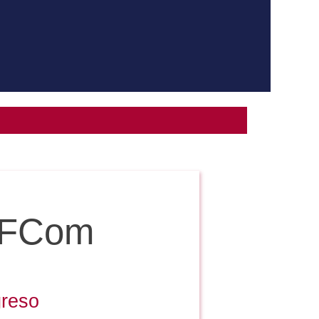
a FCom
greso