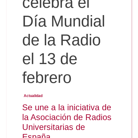
celebra el
Doble Grado PER/CAV
Comunicación Audiovisual
#YoPractico
Día Mundial
Doble Grado PER/CAV
Boletines
de la Radio
el 13 de
febrero
Actualidad
Se une a la iniciativa de
la Asociación de Radios
Universitarias de
España