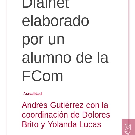
Dialnet
Doble Grado PER/CAV
Comunicación Audiovisual
#YoPractico
elaborado
Doble Grado PER/CAV
Boletines
por un
alumno de la
FCom
Actualidad
Andrés Gutiérrez con la
coordinación de Dolores
Brito y Yolanda Lucas