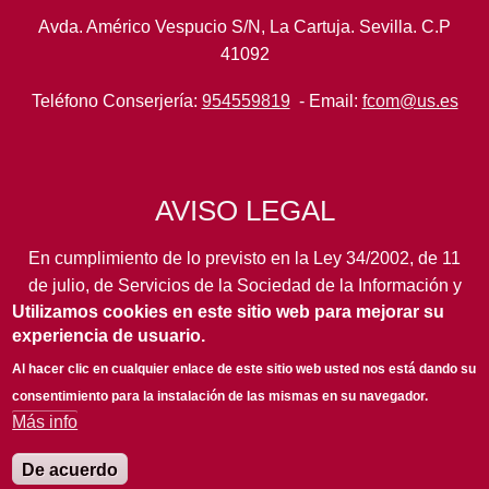
Avda. Américo Vespucio S/N, La Cartuja. Sevilla. C.P
41092
Teléfono Conserjería:
954559819
- Email:
fcom@us.es
AVISO LEGAL
En cumplimiento de lo previsto en la Ley 34/2002, de 11
de julio, de Servicios de la Sociedad de la Información y
Utilizamos cookies en este sitio web para mejorar su
de Comercio Electrónico, así como en otras normas de
experiencia de usuario.
legal aplicación, se pone en conocimiento de los
usuarios de este portal de la
Universidad de Sevilla
los
Al hacer clic en cualquier enlace de este sitio web usted nos está dando su
siguientes datos de información general...
leer más
consentimiento para la instalación de las mismas en su navegador.
Más info
De acuerdo