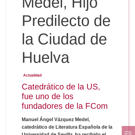
Medel, Hijo
Doble Grado PER/CAV
Comunicación Audiovisual
#YoPractico
Predilecto de
Doble Grado PER/CAV
Boletines
la Ciudad de
Huelva
Actualidad
Catedrático de la US,
fue uno de los
fundadores de la FCom
Manuel Ángel Vázquez Medel,
catedrático de Literatura Española de la
Universidad de Sevilla, ha recibido el