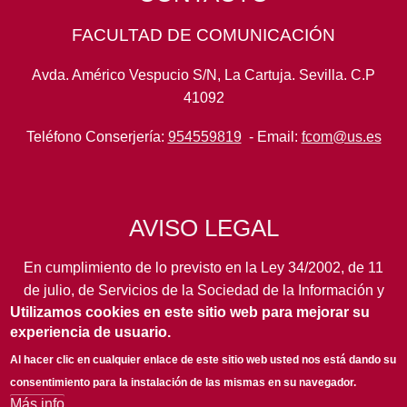
FACULTAD DE COMUNICACIÓN
Avda. Américo Vespucio S/N, La Cartuja. Sevilla. C.P
41092
Teléfono Conserjería:
954559819
- Email:
fcom@us.es
AVISO LEGAL
En cumplimiento de lo previsto en la Ley 34/2002, de 11
de julio, de Servicios de la Sociedad de la Información y
Utilizamos cookies en este sitio web para mejorar su
de Comercio Electrónico, así como en otras normas de
experiencia de usuario.
legal aplicación, se pone en conocimiento de los
usuarios de este portal de la
Universidad de Sevilla
los
Al hacer clic en cualquier enlace de este sitio web usted nos está dando su
siguientes datos de información general...
leer más
consentimiento para la instalación de las mismas en su navegador.
Más info