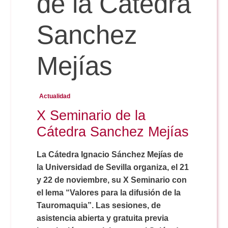
de la Cátedra
Doble Grado PER/CAV
Comunicación Audiovisual
#YoPractico
Sanchez
Doble Grado PER/CAV
Boletines
Mejías
Actualidad
X Seminario de la
Cátedra Sanchez Mejías
La Cátedra Ignacio Sánchez Mejías de
la Universidad de Sevilla organiza, el 21
y 22 de noviembre, su X Seminario con
el lema “Valores para la difusión de la
Tauromaquia”. Las sesiones, de
asistencia abierta y gratuita previa