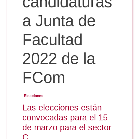
candidaturas
a Junta de
Reservas
Facultad
Calendario Lectivo
2022 de la
Horarios
FCom
Periodismo
Exámenes Grado
Elecciones
Publicidad y RR.PP
Las elecciones están
Periodismo
Secretaría Virtual
convocadas para el 15
Comunicación Audiovisual
Publicidad y RR.PP
de marzo para el sector
#miTFG
C