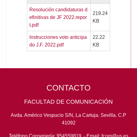
Resolución candidaturas d
219.24
efinitivas de JF 2022.repor
KB
t.pdf
Instrucciones voto anticipa
22.22
do J.F. 2022.pdf
KB
CONTACTO
FACULTAD DE COMUNICACIÓN
Avda. Américo Vespucio S/N, La Cartuja. Sevilla. C.P
41092
Teléfono Conserjería:
954559819
- Email:
fcom@us.es