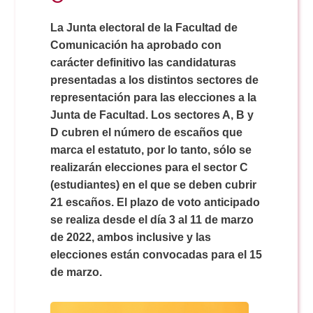
Doble Grado PER/CAV
Comunicación Audiovisual
#YoPractico
La Junta electoral de la Facultad de
Comunicación ha aprobado con
Doble Grado PER/CAV
Boletines
carácter definitivo las candidaturas
presentadas a los distintos sectores de
representación para las elecciones a la
Junta de Facultad. Los sectores A, B y
D cubren el número de escaños que
marca el estatuto, por lo tanto, sólo se
realizarán elecciones para el sector C
(estudiantes) en el que se deben cubrir
21 escaños. El plazo de voto anticipado
se realiza desde el día 3 al 11 de marzo
de 2022, ambos inclusive y las
elecciones están convocadas para el 15
de marzo.