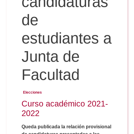
candidaturas
de
Reservas
estudiantes a
Calendario Lectivo
Junta de
Horarios
Facultad
Periodismo
Exámenes Grado
Elecciones
Publicidad y RR.PP
Curso académico 2021-
Periodismo
Secretaría Virtual
2022
Comunicación Audiovisual
Publicidad y RR.PP
#miTFG
Queda publicada la relación provisional