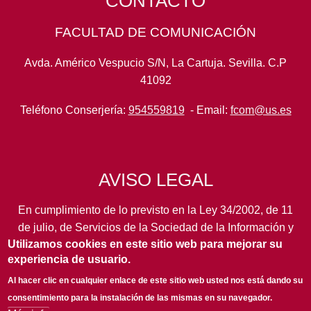
CONTACTO
FACULTAD DE COMUNICACIÓN
Avda. Américo Vespucio S/N, La Cartuja. Sevilla. C.P
41092
Teléfono Conserjería:
954559819
- Email:
fcom@us.es
AVISO LEGAL
En cumplimiento de lo previsto en la Ley 34/2002, de 11
de julio, de Servicios de la Sociedad de la Información y
Utilizamos cookies en este sitio web para mejorar su
de Comercio Electrónico, así como en otras normas de
experiencia de usuario.
legal aplicación, se pone en conocimiento de los
usuarios de este portal de la
Universidad de Sevilla
los
Al hacer clic en cualquier enlace de este sitio web usted nos está dando su
siguientes datos de información general...
leer más
consentimiento para la instalación de las mismas en su navegador.