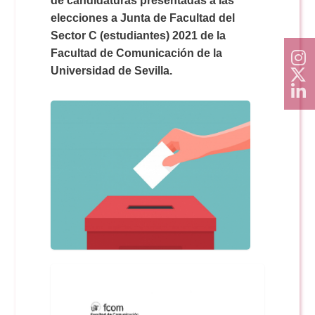
de candidaturas presentadas a las
Doble Grado PER/CAV
Comunicación Audiovisual
#YoPractico
elecciones a Junta de Facultad del
Sector C (estudiantes) 2021 de la
Doble Grado PER/CAV
Facultad de Comunicación de la
Boletines
Universidad de Sevilla.