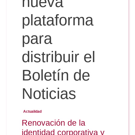
nueva
plataforma
Reservas
para
Calendario Lectivo
distribuir el
Horarios
Boletín de
Periodismo
Exámenes Grado
Noticias
Publicidad y RR.PP
Periodismo
Secretaría Virtual
Actualidad
Comunicación Audiovisual
Renovación de la
Publicidad y RR.PP
#miTFG
identidad corporativa y