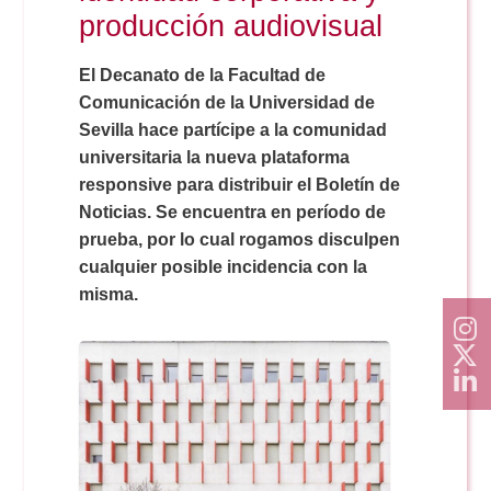
Doble Grado PER/CAV
Comunicación Audiovisual
producción audiovisual
#YoPractico
El Decanato de la Facultad de
Doble Grado PER/CAV
Boletines
Comunicación de la Universidad de
Sevilla hace partícipe a la comunidad
universitaria la nueva plataforma
responsive para distribuir el Boletín de
Noticias. Se encuentra en período de
prueba, por lo cual rogamos disculpen
cualquier posible incidencia con la
misma.