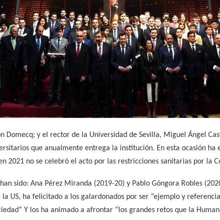
 Domecq; y el rector de la Universidad de Sevilla, Miguel Ángel Cast
ersitarios que anualmente entrega la institución. En esta ocasión ha
en 2021 no se celebró el acto por las restricciones sanitarias por la C
han sido: Ana Pérez Miranda (2019-20) y Pablo Góngora Robles (2020-
la US, ha felicitado a los galardonados por ser “ejemplo y referencia
ciedad” Y los ha animado a afrontar “los grandes retos que la Human