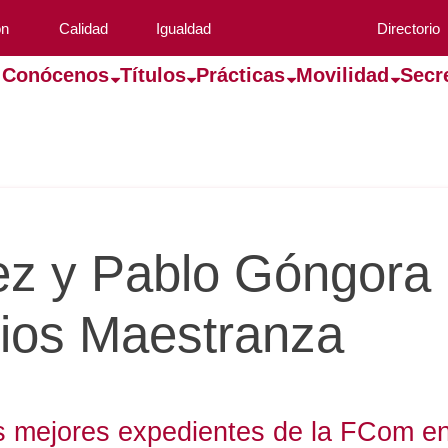
ón
Calidad
Igualdad
Directorio
Conócenos
Títulos
Prácticas
Movilidad
Secr
ez y Pablo Góngora
ios Maestranza
s mejores expedientes de la FCom en