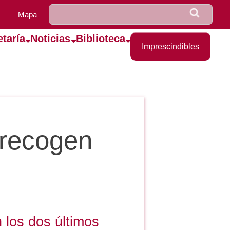
u0922_formulario_de_bús
Buscar
Mapa
etaría
Noticias
Biblioteca
Imprescindibles
 recogen
 los dos últimos