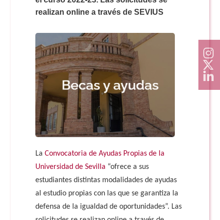
Doble Grado PER/CAV
Comunicación Audiovisual
#YoPractico
realizan online a través de SEVIUS
Doble Grado PER/CAV
Boletines
La
Convocatoria de Ayudas Propias de la
Universidad de Sevilla
“ofrece a sus
estudiantes distintas modalidades de ayudas
al estudio propias con las que se garantiza la
defensa de la igualdad de oportunidades”. Las