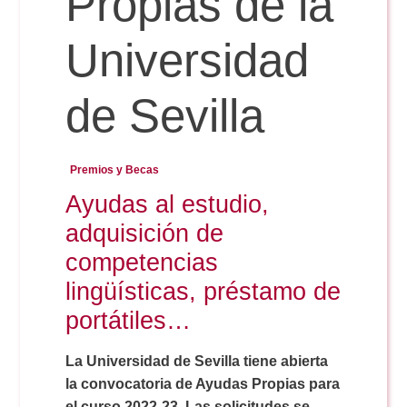
Propias de la
Universidad
Reservas
de Sevilla
Calendario Lectivo
Premios y Becas
Horarios
Ayudas al estudio,
adquisición de
Periodismo
Exámenes Grado
competencias
lingüísticas, préstamo de
Publicidad y RR.PP
Periodismo
Secretaría Virtual
portátiles…
Comunicación Audiovisual
La Universidad de Sevilla tiene abierta
Publicidad y RR.PP
#miTFG
la convocatoria de Ayudas Propias para
el curso 2022-23. Las solicitudes se