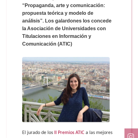
Doble Grado PER/CAV
Comunicación Audiovisual
“Propaganda, arte y comunicación:
#YoPractico
propuesta teórica y modelo de
análisis”. Los galardones los concede
Doble Grado PER/CAV
Boletines
la Asociación de Universidades con
Titulaciones en Información y
Comunicación (ATIC)
El jurado de los
II Premios ATIC
a las mejores