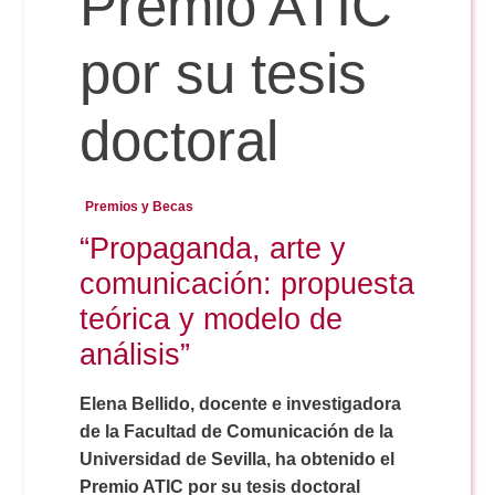
Premio ATIC
por su tesis
Reservas
doctoral
Calendario Lectivo
Premios y Becas
Horarios
“Propaganda, arte y
comunicación: propuesta
Periodismo
Exámenes Grado
teórica y modelo de
análisis”
Publicidad y RR.PP
Periodismo
Secretaría Virtual
Elena Bellido, docente e investigadora
Comunicación Audiovisual
de la Facultad de Comunicación de la
Publicidad y RR.PP
#miTFG
Universidad de Sevilla, ha obtenido el
Premio ATIC por su tesis doctoral