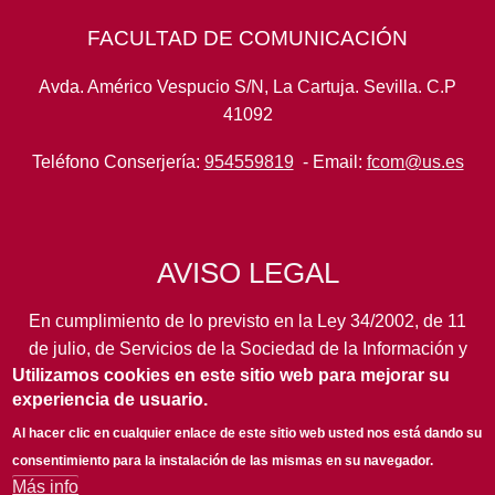
FACULTAD DE COMUNICACIÓN
Avda. Américo Vespucio S/N, La Cartuja. Sevilla. C.P
41092
Teléfono Conserjería:
954559819
- Email:
fcom@us.es
AVISO LEGAL
En cumplimiento de lo previsto en la Ley 34/2002, de 11
de julio, de Servicios de la Sociedad de la Información y
Utilizamos cookies en este sitio web para mejorar su
de Comercio Electrónico, así como en otras normas de
experiencia de usuario.
legal aplicación, se pone en conocimiento de los
usuarios de este portal de la
Universidad de Sevilla
los
Al hacer clic en cualquier enlace de este sitio web usted nos está dando su
siguientes datos de información general...
leer más
consentimiento para la instalación de las mismas en su navegador.
Más info